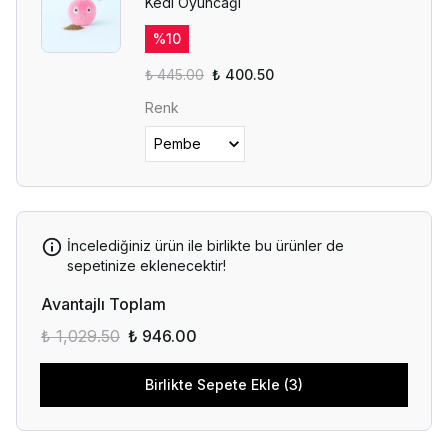
Kedi Oyuncağı
%
10
₺ 445.00
₺ 400.50
Renk
İncelediğiniz ürün ile birlikte bu ürünler de
sepetinize eklenecektir!
Avantajlı Toplam
₺ 1,029.50
₺ 946.00
Birlikte Sepete Ekle (3)