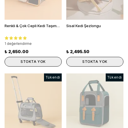
Renkli & Çok Cepli Kedi Taşıma Çantası
Sisal Kedi Şezlongu
1 değerlendirme
₺ 2,650.00
₺ 2,495.50
STOKTA YOK
STOKTA YOK
Tükendi
Tükendi