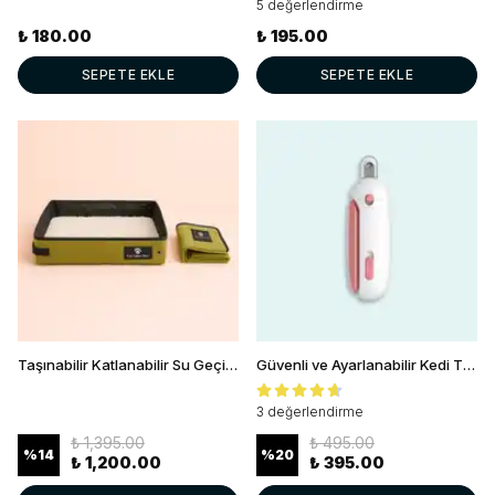
5 değerlendirme
₺ 180.00
₺ 195.00
SEPETE EKLE
SEPETE EKLE
Taşınabilir Katlanabilir Su Geçirmez Kedi Tuvaleti
Güvenli ve Ayarlanabilir Kedi Tırnak Makası
3 değerlendirme
₺ 1,395.00
₺ 495.00
%
14
%
20
₺ 1,200.00
₺ 395.00