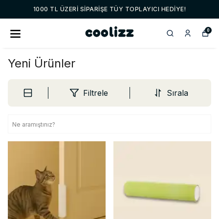
1000 TL ÜZERI SIPARIŞE TÜY TOPLAYICI HEDIYE!
0
Yeni Ürünler
Filtrele
Sırala