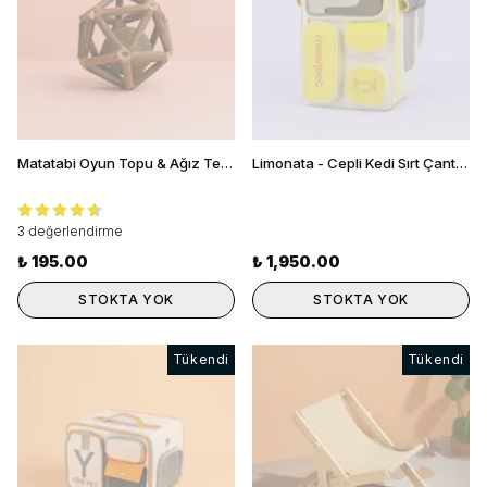
Matatabi Oyun Topu & Ağız Temizleyici
Limonata - Cepli Kedi Sırt Çantası
3 değerlendirme
₺ 195.00
₺ 1,950.00
STOKTA YOK
STOKTA YOK
Tükendi
Tükendi