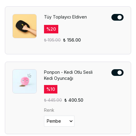
Tüy Toplayıcı Eldiven
%
20
₺ 195.00
₺ 156.00
Ponpon - Kedi Otlu Sesli
Kedi Oyuncağı
%
10
₺ 445.00
₺ 400.50
Renk